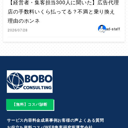
【経営者・集客担当300人に聞いた】広告代理
店の手数料いくら払ってる？不満と乗り換え
理由のホンネ
ad-staff
2026/07/28
【無料】コスパ診断
サービス内容
料金
成果事例
お客様の声
よくある質問
お役立ち資料
コスパWEB集客研究所
運営会社