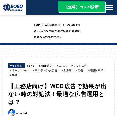
【無料】コスパ診断
>
>
TOP
WEB集客
【工務店向け】
WEB広告で効果が出ない時の対処法！
最適な広告運用とは？
WEB集客
#SNS
#WEB広告
#コスパ
#ネット広告
#ホームページ
#リスティング広告
#工務店
#広告
#費用対効果
#集客
【工務店向け】WEB広告で効果が出
ない時の対処法！最適な広告運用と
は？
ad-staff