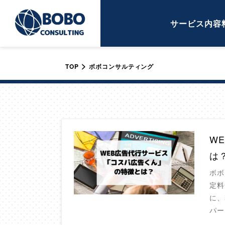
サービス内容
>
TOP
ボボコンサルティング
W
は
ボボ
定料
に、
パー