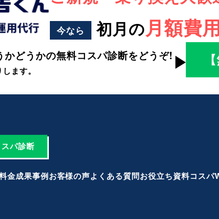
月額費
初月の
今なら
かどうかの無料コスパ診断をどうぞ!
【
▶︎
りします。
コスパ診断
料金
成果事例
お客様の声
よくある質問
お役立ち資料
コスパ