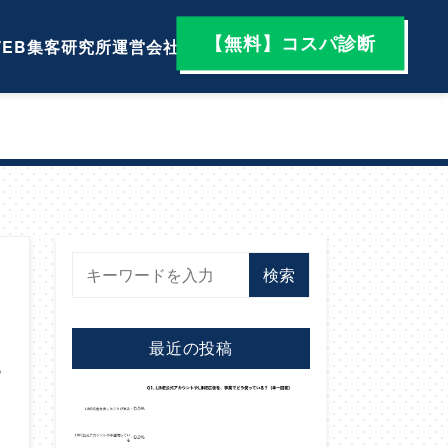
【無料】コスパ診断
EB集客研究所
運営会社
検索
と
最近の投稿
ら