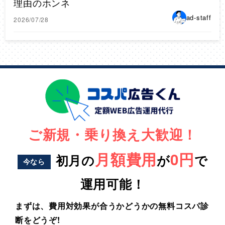
理由のホンネ
ad-staff
2026/07/28
ご新規・乗り換え大歓迎！
月額費用
0円
初月の
が
で
今なら
運用可能！
まずは、費用対効果が合うかどうかの無料コスパ診
断をどうぞ!