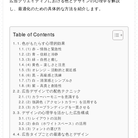
広告クリエイティブにおける色とデザインの心理学を解説
し、最適化のための具体的な方法を紹介します。
Table of Contents
1. 色がもたらす心理的効果
(1) 赤 – 情熱と緊急性
(2) 青 – 信頼と冷静
(3) 緑 – 自然と癒し
(4) 黄色 – 楽しさと注意
(5) オレンジ – 活動的と親近感
(6) 黒 – 高級感と洗練
(7) 白 – 清潔感とシンプルさ
(8) 紫 – 高貴と創造性
2. 広告デザインでの配色テクニック
(1) カラーハーモニーを意識する
(2) 強調色（アクセントカラー）を活用する
(3) カラーブランディングを一貫させる
3. デザインの心理学を活かした広告構成
(1) レイアウトの法則
(2) 余白（ホワイトスペース）の活用
(3) フォントの選び方
4. 広告タイプごとの最適な色とデザイン