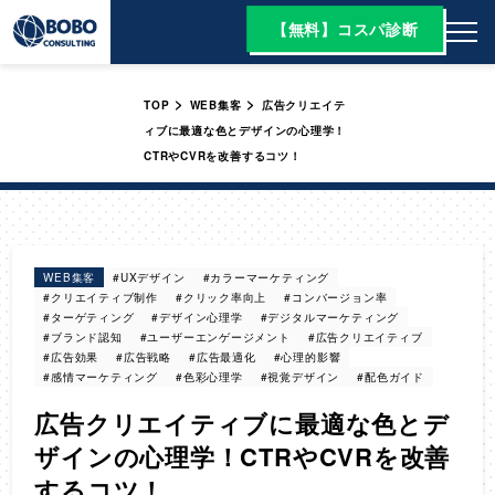
【無料】コスパ診断
>
>
TOP
WEB集客
広告クリエイテ
ィブに最適な色とデザインの心理学！
CTRやCVRを改善するコツ！
WEB集客
#UXデザイン
#カラーマーケティング
#クリエイティブ制作
#クリック率向上
#コンバージョン率
#ターゲティング
#デザイン心理学
#デジタルマーケティング
#ブランド認知
#ユーザーエンゲージメント
#広告クリエイティブ
#広告効果
#広告戦略
#広告最適化
#心理的影響
#感情マーケティング
#色彩心理学
#視覚デザイン
#配色ガイド
広告クリエイティブに最適な色とデ
ザインの心理学！CTRやCVRを改善
するコツ！