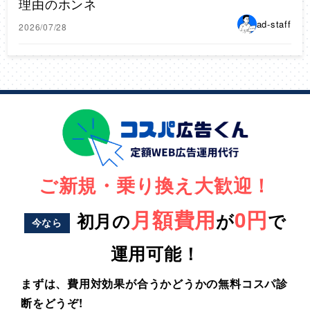
理由のホンネ
ad-staff
2026/07/28
ご新規・乗り換え大歓迎！
月額費用
0円
初月の
が
で
今なら
運用可能！
まずは、費用対効果が合うかどうかの無料コスパ診
断をどうぞ!