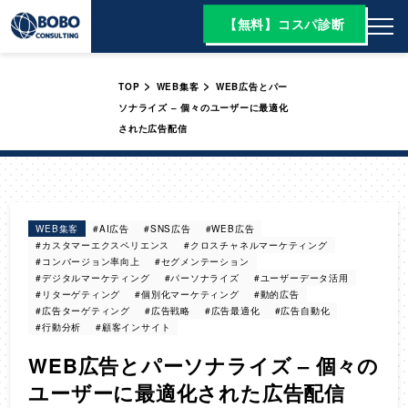
【無料】コスパ診断
>
>
TOP
WEB集客
WEB広告とパー
ソナライズ – 個々のユーザーに最適化
された広告配信
WEB集客
#AI広告
#SNS広告
#WEB広告
#カスタマーエクスペリエンス
#クロスチャネルマーケティング
#コンバージョン率向上
#セグメンテーション
#デジタルマーケティング
#パーソナライズ
#ユーザーデータ活用
#リターゲティング
#個別化マーケティング
#動的広告
#広告ターゲティング
#広告戦略
#広告最適化
#広告自動化
#行動分析
#顧客インサイト
WEB広告とパーソナライズ – 個々の
ユーザーに最適化された広告配信