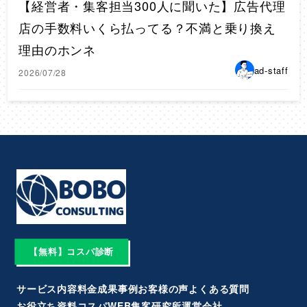
【経営者・集客担当300人に聞いた】広告代理
店の手数料いくら払ってる？不満と乗り換え
理由のホンネ
ad-staff
2026/07/28
【無料】コスパ診断
サービス内容
料金
成果事例
お客様の声
よくある質問
お役立ち資料
コスパWEB集客研究所
運営会社