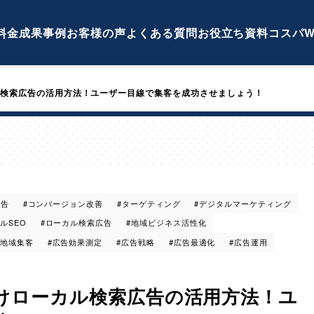
料金
成果事例
お客様の声
よくある質問
お役立ち資料
コスパW
検索広告の活用方法！ユーザー目線で集客を成功させましょう！
広告
#コンバージョン改善
#ターゲティング
#デジタルマーケティング
ルSEO
#ローカル検索広告
#地域ビジネス活性化
#地域集客
#広告効果測定
#広告戦略
#広告最適化
#広告運用
けローカル検索広告の活用方法！ユ