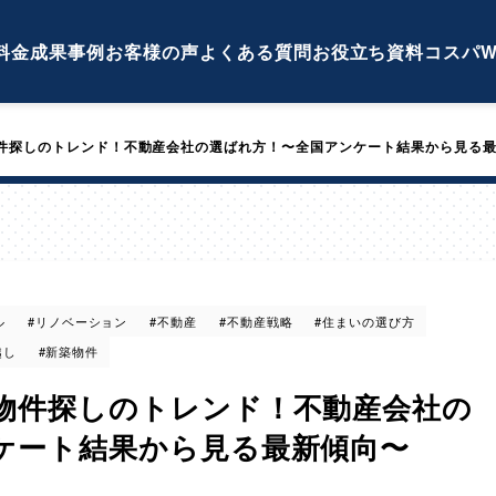
料金
成果事例
お客様の声
よくある質問
お役立ち資料
コスパW
件探しのトレンド！不動産会社の選ばれ方！〜全国アンケート結果から見る
ル
#リノベーション
#不動産
#不動産戦略
#住まいの選び方
越し
#新築物件
物件探しのトレンド！不動産会社の
ケート結果から見る最新傾向〜