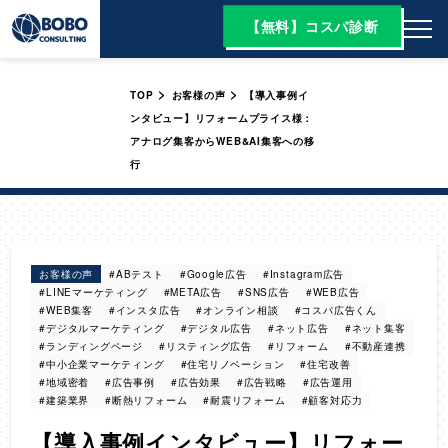
【無料】コスパ診断
>
>
TOP
お客様の声
【導入事例イ
ンタビュー】リフォームプライス様：
アナログ集客からWEB&AI集客への移
行
お客様の声
#ABテスト
#Google広告
#Instagram広告
#LINEマーケティング
#META広告
#SNS広告
#WEB広告
#WEB集客
#インスタ広告
#オンライン相談
#コスパ広告くん
#デジタルマーケティング
#デジタル広告
#ネット広告
#ネット集客
#ランディングページ
#リスティング広告
#リフォーム
#不動産連携
#中小企業マーケティング
#住宅リノベーション
#住宅改善
#地域密着
#広告事例
#広告効果
#広告戦略
#広告運用
#建築業界
#断熱リフォーム
#耐震リフォーム
#顧客対応力
【導入事例インタビュー】リフォー