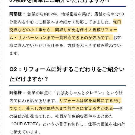
阿部様：
創業から約32年、地域密着を掲げ、店舗から車で30
分圏内を中心にご相談へきめ細かく対応してきました。
蛇口
交換などの小工事から、間取り変更を伴う大規模リフォー
ム・リノベーションまで一貫対応できるのが強みです。
お客
様に喜んでいただける仕事を、方針をぶらさず積み重ねてい
ます。
Q2：リフォームに対するこだわりをご紹介い
ただけますか？
阿部様：
創業の原点に「おばあちゃんとクレヨン」という社
内で伝わる話があります。
リフォームは家を綺麗にするだけ
でなく、暮らし方や気持ちまで前向きに変える力がある
──そ
の確信が出発点でした。社員が印象的な案件をまとめた
『OUR STORY』という小冊子も制作し、仕事の価値を社内外
に伝えています。