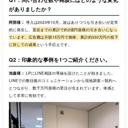
がありましたか？
阿部様：
導入は2023年10月。波はありつつも引き合いが定常
的に発生し、
直近までの累計で約2億円規模の引き合いになっ
ています。広告費は月額15万円で推移、累計約330万円の投下
に対しての成果
という手応えです。
Q2：印象的な事例を1つご紹介ください。
池森様：
LPにLINE相談の導線を設けたことが効きました。
LINEでの数往復のコミュニケーションから現地調査～契約へ
とつながり、数千万円規模の受注が生まれています。体感と
して非常に有効です。