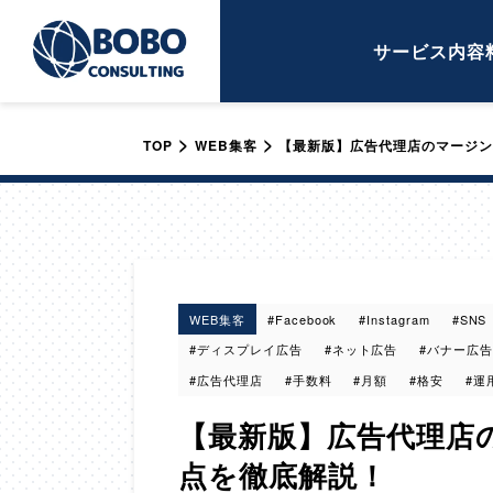
サービス内容
>
>
TOP
WEB集客
【最新版】広告代理店のマージン
WEB集客
#Facebook
#Instagram
#SNS
#ディスプレイ広告
#ネット広告
#バナー広告
#広告代理店
#手数料
#月額
#格安
#運
【最新版】広告代理店
点を徹底解説！