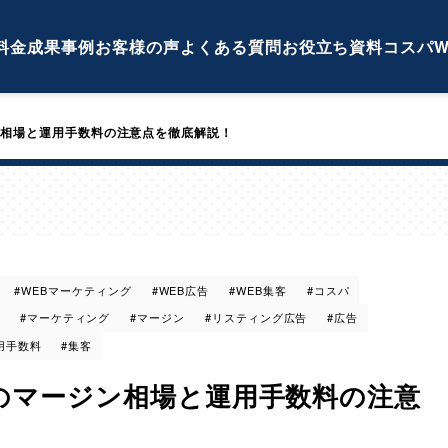
料金
成果事例
お客様の声
よくある質問
お役立ち資料
コスパW
相場と運用手数料の注意点を徹底解説！
#WEBマーケティング
#WEB広告
#WEB集客
#コスパ
#マーケティング
#マージン
#リスティング広告
#広告
用手数料
#集客
のマージン相場と運用手数料の注意