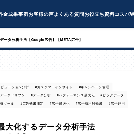
料金
成果事例
お客様の声
よくある質問
お役立ち資料
コスパW
ータ分析手法【Google広告】【META広告】
リビューション分析
#カスタマーインサイト
#キャンペーン管理
#データドリブン
#データ分析
#パフォーマンス最大化
#ビッグデータ
分析ツール
#広告効果測定
#広告最適化
#広告費用対効果
#広告運用
最大化するデータ分析手法