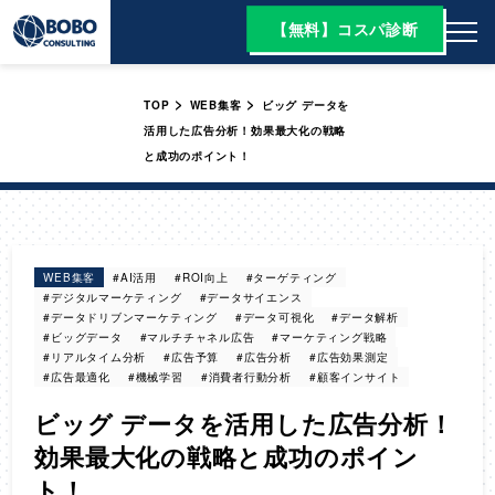
【無料】コスパ診断
>
>
TOP
WEB集客
ビッグ データを
活用した広告分析！効果最大化の戦略
と成功のポイント！
WEB集客
#AI活用
#ROI向上
#ターゲティング
#デジタルマーケティング
#データサイエンス
#データドリブンマーケティング
#データ可視化
#データ解析
#ビッグデータ
#マルチチャネル広告
#マーケティング戦略
#リアルタイム分析
#広告予算
#広告分析
#広告効果測定
#広告最適化
#機械学習
#消費者行動分析
#顧客インサイト
ビッグ データを活用した広告分析！
効果最大化の戦略と成功のポイン
ト！