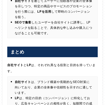
自社サイト
を通じてユーザーに信頼感や企業の全体像
を示しつつ、特定の商品やサービスのプロモーション
を行う際には、
LPを活用
して即時のコンバージョン
を狙う。
SEOで集客
したユーザーを自社サイトに誘導し、LP
へリンクを貼ることで、具体的な申し込みや購入につ
なげることも可能です。
まとめ
自社サイト
と
LP
は、それぞれ異なる役割と目的を持っていま
す。
自社サイト
は、ブランド構築や長期的なSEO対策に
向いており、企業の全体像や信頼性を示すのに適して
います。
LP
は、特定の目的（コンバージョン）に特化してお
り、広告キャンペーンとの相性が良く、短期間での成