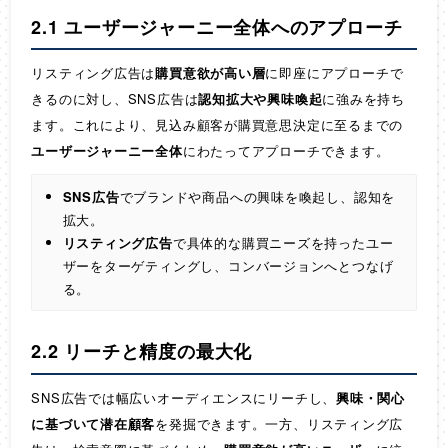
2.1 ユーザージャーニー全体へのアプローチ
リスティング広告は
購買意欲が高い層
に即座にアプローチで
きるのに対し、SNS広告は
認知拡大や興味喚起
に強みを持ち
ます。これにより、見込み顧客が購買意思決定に至るまでの
ユーザージャーニー全体
にわたってアプローチできます。
SNS広告
でブランドや商品への興味を喚起し、認知を
拡大。
リスティング広告
で具体的な購買ニーズを持ったユー
ザーをターゲティングし、コンバージョンへとつなげ
る。
2.2 リーチと精度の最大化
SNS広告では幅広いオーディエンスにリーチし、
興味・関心
に基づいて潜在顧客
を発掘できます。一方、リスティング広