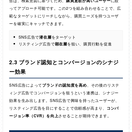
告は、検索意図に基づくため、
購買意欲が高いユーザー
に絞
ってアプローチ可能です。この2つを組み合わせることで、広
範なターゲットにリーチしながら、購買ニーズを持つユーザ
ーを確実にキャッチできます。
SNS広告で
潜在層
をターゲット
リスティング広告で
顕在層
を狙い、購買行動を促進
2.3 ブランド認知とコンバージョンのシナジ
ー効果
SNS広告によって
ブランドの認知度を高め
、その後のリステ
ィング広告でコンバージョンを狙うという連携は、シナジー
効果を生み出します。SNS広告で興味を持ったユーザーが、
リスティング広告を目にすることで信頼感が高まり、
コンバ
ージョン率（CVR）を向上
させることが期待できます。