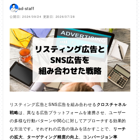
ad-staff
公開日: 2024/09/24
更新日: 2026/07/28
リスティング広告とSNS広告を組み合わせる
クロスチャネル
戦略
は、異なる広告プラットフォームを連携させ、ユーザー
の多様な行動パターンや関心に対してアプローチする効果的
な方法です。それぞれの広告の強みを活かすことで、
リーチ
の拡大
、
ターゲティング精度の向上
、
コンバージョン率