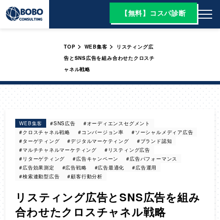
【無料】コスパ診断
>
>
TOP
WEB集客
リスティング広
告とSNS広告を組み合わせたクロスチ
ャネル戦略
WEB集客
#SNS広告
#オーディエンスセグメント
#クロスチャネル戦略
#コンバージョン率
#ソーシャルメディア広告
#ターゲティング
#デジタルマーケティング
#ブランド認知
#マルチチャネルマーケティング
#リスティング広告
#リターゲティング
#広告キャンペーン
#広告パフォーマンス
#広告効果測定
#広告戦略
#広告最適化
#広告運用
#検索連動型広告
#顧客行動分析
リスティング広告とSNS広告を組み
合わせたクロスチャネル戦略