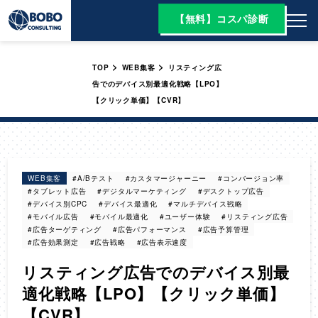
【無料】コスパ診断
>
>
TOP
WEB集客
リスティング広
告でのデバイス別最適化戦略【LPO】
【クリック単価】【CVR】
WEB集客
#A/Bテスト
#カスタマージャーニー
#コンバージョン率
#タブレット広告
#デジタルマーケティング
#デスクトップ広告
#デバイス別CPC
#デバイス最適化
#マルチデバイス戦略
#モバイル広告
#モバイル最適化
#ユーザー体験
#リスティング広告
#広告ターゲティング
#広告パフォーマンス
#広告予算管理
#広告効果測定
#広告戦略
#広告表示速度
リスティング広告でのデバイス別最
適化戦略【LPO】【クリック単価】
【CVR】