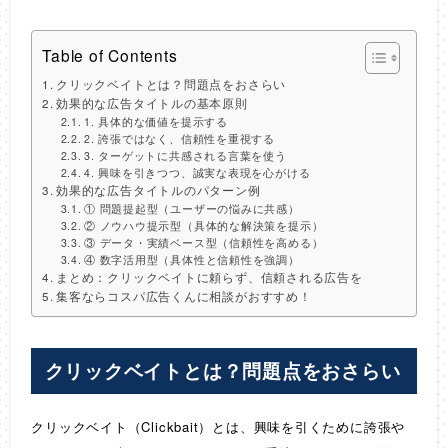
Table of Contents
クリックベイトとは？問題点をおさらい
効果的な広告タイトルの基本原則
1. 具体的な価値を提示する
2. 誇張ではなく、信頼性を重視する
3. ターゲットに共感される言葉を使う
4. 興味を引きつつ、誠実な表現を心がける
効果的な広告タイトルのパターン例
① 問題提起型（ユーザーの悩みに共感）
② ノウハウ提示型（具体的な解決策を提示）
③ データ・実績ベース型（信頼性を高める）
④ 数字活用型（具体性と信頼性を強調）
まとめ：クリックベイトに頼らず、信頼される広告を
集客ならコスパ広告くんに相談がおすすめ！
クリックベイトとは？問題点をおさらい
クリックベイト（Clickbait）とは、興味を引くために誇張や