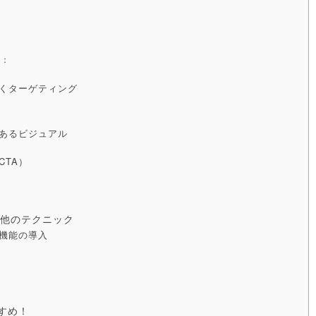
例：
づくターゲティング
のあるビジュアル
CTA）
の他のテクニック
）機能の導入
すめ！