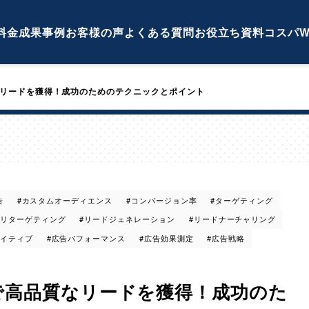
料金
成果事例
お客様の声
よくある質問
お役立ち資料
コスパW
質なリードを獲得！成功のためのテクニックとポイント
告
#カスタムオーディエンス
#コンバージョン率
#ターゲティング
#リターゲティング
#リードジェネレーション
#リードナーチャリング
エイティブ
#広告パフォーマンス
#広告効果測定
#広告戦略
広告で高品質なリードを獲得！成功のた