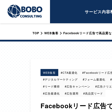
サービス内容
>
>
TOP
WEB集客
Facebookリード広告で高品
WEB集客
#CTA最適化
#Facebookリード広
#デジタルマーケティング
#フォーム最適化
#リード獲得
#広告キャンペーン
#広告クリ
#広告最適化
#広告運用
#高品質リード
Facebookリード