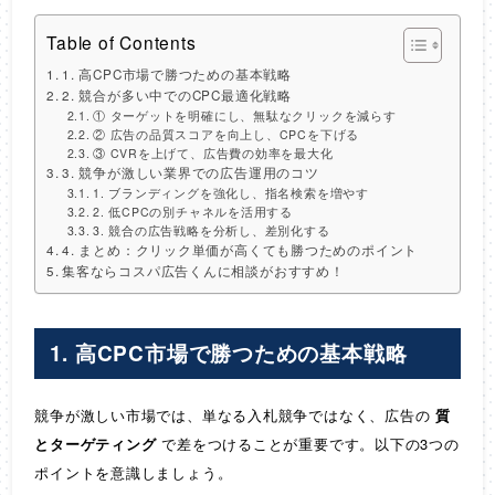
Table of Contents
1. 高CPC市場で勝つための基本戦略
2. 競合が多い中でのCPC最適化戦略
① ターゲットを明確にし、無駄なクリックを減らす
② 広告の品質スコアを向上し、CPCを下げる
③ CVRを上げて、広告費の効率を最大化
3. 競争が激しい業界での広告運用のコツ
1. ブランディングを強化し、指名検索を増やす
2. 低CPCの別チャネルを活用する
3. 競合の広告戦略を分析し、差別化する
4. まとめ：クリック単価が高くても勝つためのポイント
集客ならコスパ広告くんに相談がおすすめ！
1. 高CPC市場で勝つための基本戦略
競争が激しい市場では、単なる入札競争ではなく、広告の
質
とターゲティング
で差をつけることが重要です。以下の3つの
ポイントを意識しましょう。