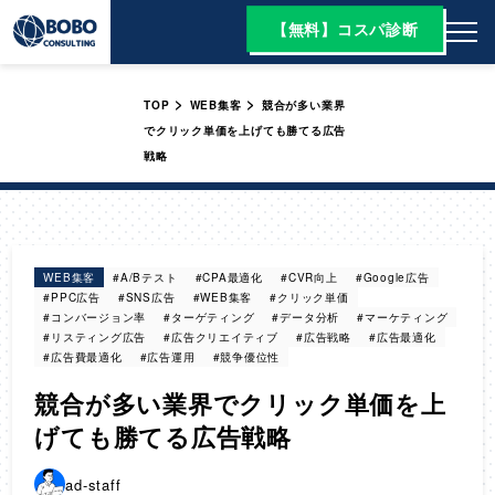
【無料】コスパ診断
>
>
TOP
WEB集客
競合が多い業界
でクリック単価を上げても勝てる広告
戦略
WEB集客
#A/Bテスト
#CPA最適化
#CVR向上
#Google広告
#PPC広告
#SNS広告
#WEB集客
#クリック単価
#コンバージョン率
#ターゲティング
#データ分析
#マーケティング
#リスティング広告
#広告クリエイティブ
#広告戦略
#広告最適化
#広告費最適化
#広告運用
#競争優位性
競合が多い業界でクリック単価を上
げても勝てる広告戦略
ad-staff