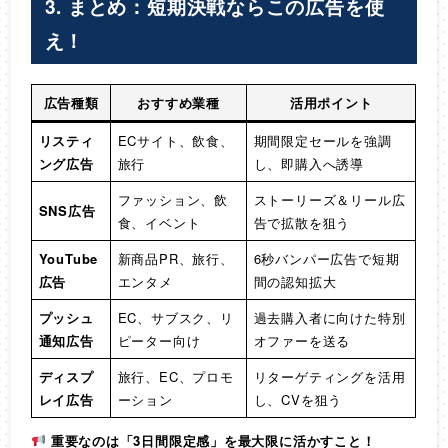
3. まとめ：短期決戦ならこの広告を使
え！
広告種類
おすすめ業種
活用ポイント
リスティ
ECサイト、飲食、
期間限定セールを強調
ング広告
旅行
し、即購入へ誘導
ファッション、飲
ストーリーズ＆リール広
SNS広告
食、イベント
告で拡散を狙う
YouTube
新商品PR、旅行、
6秒バンパー広告で短期
広告
エンタメ
間の認知拡大
プッシュ
EC、サブスク、リ
過去購入者に向けた特別
通知広告
ピーター向け
オファーを送る
ディスプ
旅行、EC、プロモ
リターゲティングを活用
レイ広告
ーション
し、CVを狙う
重要なのは「3日間限定感」を最大限に活かすこと！