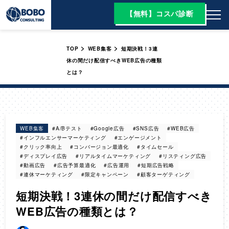
【無料】コスパ診断
>
>
TOP
WEB集客
短期決戦！3連
休の間だけ配信すべきWEB広告の種類
とは？
WEB集客
#A/Bテスト
#Google広告
#SNS広告
#WEB広告
#インフルエンサーマーケティング
#エンゲージメント
#クリック率向上
#コンバージョン最適化
#タイムセール
#ディスプレイ広告
#リアルタイムマーケティング
#リスティング広告
#動画広告
#広告予算最適化
#広告運用
#短期広告戦略
#連休マーケティング
#限定キャンペーン
#顧客ターゲティング
短期決戦！3連休の間だけ配信すべき
WEB広告の種類とは？