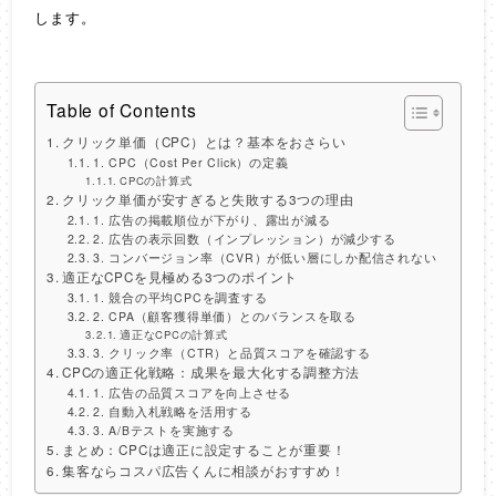
します。
Table of Contents
クリック単価（CPC）とは？基本をおさらい
1. CPC（Cost Per Click）の定義
CPCの計算式
クリック単価が安すぎると失敗する3つの理由
1. 広告の掲載順位が下がり、露出が減る
2. 広告の表示回数（インプレッション）が減少する
3. コンバージョン率（CVR）が低い層にしか配信されない
適正なCPCを見極める3つのポイント
1. 競合の平均CPCを調査する
2. CPA（顧客獲得単価）とのバランスを取る
適正なCPCの計算式
3. クリック率（CTR）と品質スコアを確認する
CPCの適正化戦略：成果を最大化する調整方法
1. 広告の品質スコアを向上させる
2. 自動入札戦略を活用する
3. A/Bテストを実施する
まとめ：CPCは適正に設定することが重要！
集客ならコスパ広告くんに相談がおすすめ！