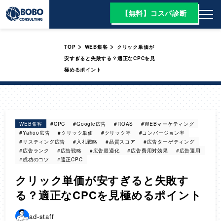
【無料】コスパ診断
>
>
TOP
WEB集客
クリック単価が
安すぎると失敗する？適正なCPCを見
極めるポイント
WEB集客
#CPC
#Google広告
#ROAS
#WEBマーケティング
#Yahoo広告
#クリック単価
#クリック率
#コンバージョン率
#リスティング広告
#入札戦略
#品質スコア
#広告ターゲティング
#広告ランク
#広告戦略
#広告最適化
#広告費用対効果
#広告運用
#成功のコツ
#適正CPC
クリック単価が安すぎると失敗す
る？適正なCPCを見極めるポイント
ad-staff