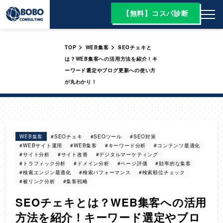
【無料】コスパ診断
>
>
TOP
WEB集客
SEOチェキと
は？WEB集客への活用方法を紹介！キ
ーワード選定やブログ更新への使い方
が丸わかり！
WEB集客
#SEOチェキ
#SEOツール
#SEO対策
#WEBサイト運用
#WEB集客
#キーワード分析
#コンテンツ最適化
#サイト分析
#サイト改善
#デジタルマーケティング
#トラフィック分析
#ドメイン分析
#ページ評価
#効率的な集客
#検索エンジン最適化
#検索パフォーマンス
#検索順位チェック
#被リンク分析
#集客戦略
SEOチェキとは？WEB集客への活用
方法を紹介！キーワード選定やブロ