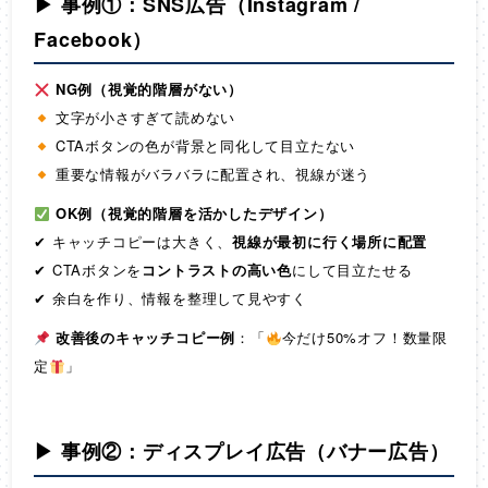
▶ 事例①：SNS広告（Instagram /
Facebook）
NG例（視覚的階層がない）
文字が小さすぎて読めない
CTAボタンの色が背景と同化して目立たない
重要な情報がバラバラに配置され、視線が迷う
OK例（視覚的階層を活かしたデザイン）
✔ キャッチコピーは大きく、
視線が最初に行く場所に配置
✔ CTAボタンを
コントラストの高い色
にして目立たせる
✔ 余白を作り、情報を整理して見やすく
改善後のキャッチコピー例
：「
今だけ50%オフ！数量限
定
」
▶ 事例②：ディスプレイ広告（バナー広告）