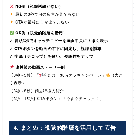
NG例（視線誘導がない）
最初の3秒で何の広告か分からない
CTAが最後にしか出てこない
OK例（視覚的階層を活用）
✔
冒頭3秒でキャッチコピーを画面中央に大きく表示
✔
CTAボタンを動画の右下に固定し、視線を誘導
✔
字幕（テロップ）を使い、視認性をアップ
改善後の動画ストーリー例
【0秒～3秒】「
今だけ！30%オフキャンペーン」
（大き
く表示）
【3秒～8秒】商品特徴の紹介
【8秒～15秒】CTAボタン：「今すぐチェック！」
4. まとめ：視覚的階層を活用して広告