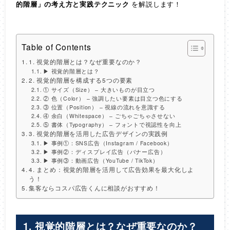
的階層」の考え方と実践テクニック
を解説します！
Table of Contents
1. 視覚的階層とは？なぜ重要なのか？
▶ 視覚的階層とは？
2. 視覚的階層を構成する5つの要素
① サイズ（Size） – 大きいものが目立つ
② 色（Color） – 強調したい要素は目立つ色にする
③ 位置（Position） – 視線の流れを意識する
④ 余白（Whitespace） – ごちゃごちゃさせない
⑤ 書体（Typography） – フォントで視認性を向上
3. 視覚的階層を活用した広告デザインの実践例
▶ 事例①：SNS広告（Instagram / Facebook）
▶ 事例②：ディスプレイ広告（バナー広告）
▶ 事例③：動画広告（YouTube / TikTok）
4. まとめ：視覚的階層を活用して広告効果を最大化しよ
う！
集客ならコスパ広告くんに相談がおすすめ！
1. 視覚的階層とは？なぜ重要なのか？